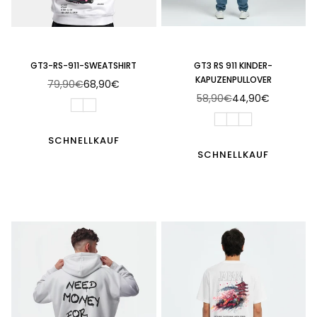
GT3-RS-911-SWEATSHIRT
GT3 RS 911 KINDER-
KAPUZENPULLOVER
79,90€
68,90€
Normaler
58,90€
44,90€
Preis
Normaler
Preis
SCHNELLKAUF
SCHNELLKAUF