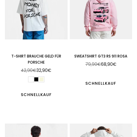
T-SHIRT BRAUCHE GELD FÜR
SWEATSHIRT GT3 RS 911 ROSA
PORSCHE
79,90€
68,90€
Normaler
42,90€
32,90€
Normaler
Preis
Preis
SCHNELLKAUF
SCHNELLKAUF