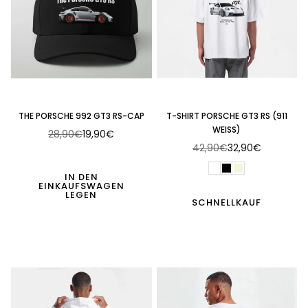
THE PORSCHE 992 GT3 RS-CAP
T-SHIRT PORSCHE GT3 RS (911
WEISS)
28,90€
19,90€
Normaler
42,90€
32,90€
Preis
Normaler
Preis
IN DEN
EINKAUFSWAGEN
LEGEN
SCHNELLKAUF