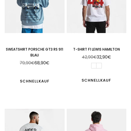
SWEATSHIRT PORSCHE GT3 RS 911
T-SHIRT F1 LEWIS HAMILTON
BLAU
42,90€
32,90€
Normaler
79,90€
68,90€
Normaler
Preis
Preis
SCHNELLKAUF
SCHNELLKAUF