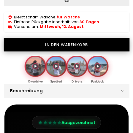
3XL
Bleibt scharf, Wäsche
für Wäsche
Einfache Rückgabe innerhalb von
30 Tagen
Versand am:
Mittwoch, 12. August
IN DEN WARENKORB
Overdrive
Spotted
Drivers
Paddock
Beschreibung
★
★
★
★
★
Ausgezeichnet