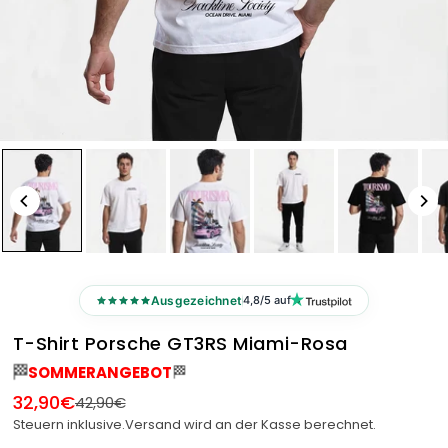
Ausgezeichnet
4,8/5 auf
T-Shirt Porsche GT3RS Miami-Rosa
🏁
🏁
SOMMERANGEBOT
32,90€
42,90€
Normaler
Steuern inklusive.
Versand
wird an der Kasse berechnet.
Preis