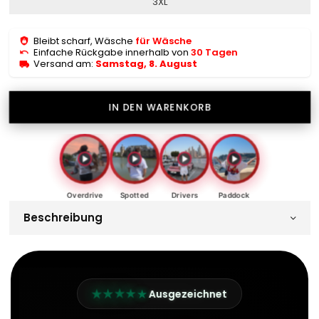
3XL
Bleibt scharf, Wäsche
für Wäsche
Einfache Rückgabe innerhalb von
30 Tagen
Versand am:
Samstag, 8. August
IN DEN WARENKORB
Overdrive
Spotted
Drivers
Paddock
Beschreibung
★
★
★
★
★
Ausgezeichnet