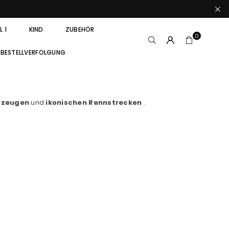
 1
KIND
ZUBEHÖR
0
BESTELLVERFOLGUNG
hrzeugen
und
ikonischen Rennstrecken
.