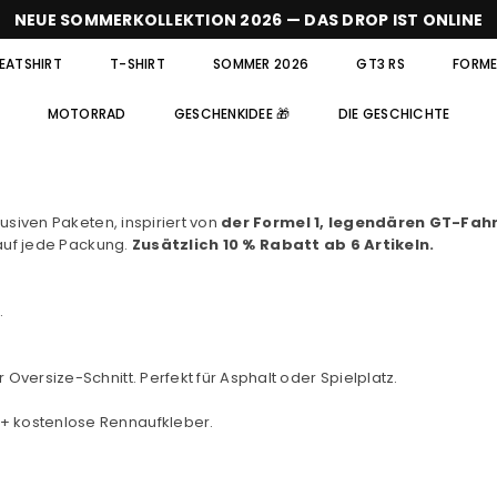
NEUE SOMMERKOLLEKTION 2026 — DAS DROP IST ONLINE
EATSHIRT
T-SHIRT
SOMMER 2026
GT3 RS
FORMEL
MOTORRAD
GESCHENKIDEE 🎁
DIE GESCHICHTE
usiven Paketen, inspiriert von
der Formel 1, legendären GT-Fa
uf jede Packung.
Zusätzlich 10 % Rabatt ab 6 Artikeln.
…
ersize-Schnitt. Perfekt für Asphalt oder Spielplatz.
+ kostenlose Rennaufkleber.