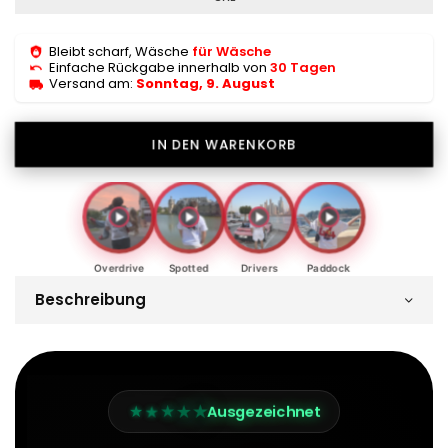
Bleibt scharf, Wäsche
für Wäsche
Einfache Rückgabe innerhalb von
30 Tagen
Versand am:
Sonntag, 9. August
IN DEN WARENKORB
Overdrive
Spotted
Drivers
Paddock
Beschreibung
★
★
★
★
★
Ausgezeichnet