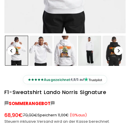
Ausgezeichnet
4,8/5 auf
F1-Sweatshirt Lando Norris Signature
🏁
🏁
SOMMERANGEBOT
68,90€
79,90€
Speichern
11,00€
(
13
%aus)
Normaler
Steuern inklusive.
Versand
wird an der Kasse berechnet.
Preis