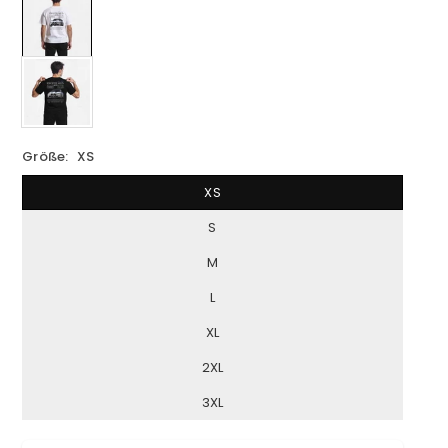
Größe:
XS
XS
S
M
L
XL
2XL
3XL