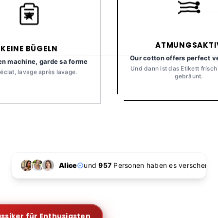
KEINE BÜGELN
ATMUNGSAKTI
en machine, garde sa forme
Our cotton offers perfect v
 éclat, lavage après lavage.
Und dann ist das Etikett frisch
gebräunt.
Alice
und
957
Personen haben es verschenkt!
assiker für Enthusiasten