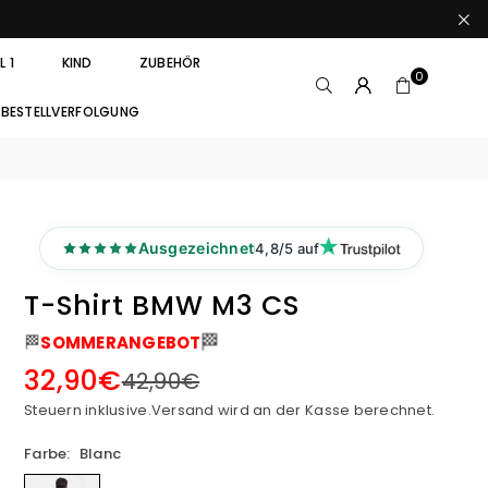
 1
KIND
ZUBEHÖR
0
BESTELLVERFOLGUNG
Ausgezeichnet
4,8/5 auf
T-Shirt BMW M3 CS
🏁
🏁
SOMMERANGEBOT
32,90€
42,90€
Normaler
Preis
Steuern inklusive.
Versand
wird an der Kasse berechnet.
Farbe:
Blanc