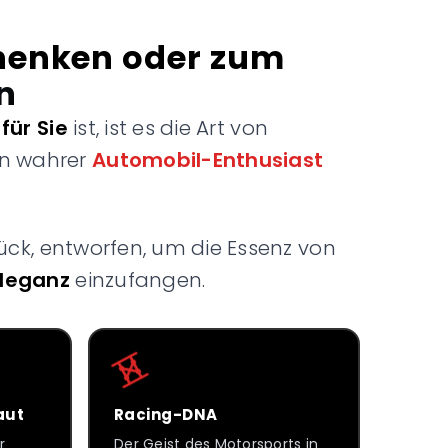
henken oder zum
n
t
für Sie
ist, ist es die Art von
in wahrer
Automobil-Enthusiast
ück, entworfen, um die Essenz von
Eleganz
einzufangen.
aut
Racing-DNA
r
Der Geist des Motorsports in