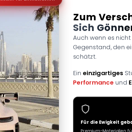
Zum Versc
Sich Gönne
Auch wenn es nich
Gegenstand, den e
schätzt.
Ein
einzigartiges
St
Performance
und
Für die Ewigkeit geb
Premium-Materialien fü