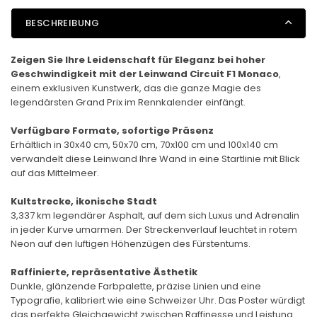
BESCHREIBUNG
Zeigen Sie Ihre Leidenschaft für Eleganz bei hoher
Geschwindigkeit mit der Leinwand Circuit F1 Monaco
,
einem exklusiven Kunstwerk, das die ganze Magie des
legendärsten Grand Prix im Rennkalender einfängt.
Verfügbare Formate, sofortige Präsenz
Erhältlich in 30x40 cm, 50x70 cm, 70x100 cm und 100x140 cm
verwandelt diese Leinwand Ihre Wand in eine Startlinie mit Blick
auf das Mittelmeer.
Kultstrecke, ikonische Stadt
3,337 km legendärer Asphalt, auf dem sich Luxus und Adrenalin
in jeder Kurve umarmen. Der Streckenverlauf leuchtet in rotem
Neon auf den luftigen Höhenzügen des Fürstentums.
Raffinierte, repräsentative Ästhetik
Dunkle, glänzende Farbpalette, präzise Linien und eine
Typografie, kalibriert wie eine Schweizer Uhr. Das Poster würdigt
das perfekte Gleichgewicht zwischen Raffinesse und Leistung.