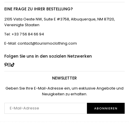
EINE FRAGE ZU IHRER BESTELLUNG?
2105 Vista Oeste NW, Suite E #3758, Albuquerque, NM 87120,
Vereinigte Staaten
Tel: +33 7 56 84 66 94
E-Mail: contact@tourismoclothing.com
Folgen Sie uns in den sozialen Netzwerken
Pinterest
Instagram
TikTok
NEWSLETTER
Geben Sie Ihre E-Mail-Adresse ein, um exklusive Angebote und
Neuigkeiten zu erhalten.
ABONNIEREN