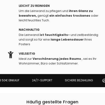
LEICHT ZU REINIGEN
Um die Leinwand zu pflegen und
ihren Glanz zu
bewahren,
genügt
ein einfaches
trockenes
oder
leicht feuchtes Tuch.
NACHHALTIG
Die Leinwand
ist feuchtigkeits-
und zeitbeständig
und sorgt so für eine
lange Lebensdauer
Ihres
Posters
VIELSEITIG
Ideal zur
Verschönerung jedes Raums
, sei es Ihr
Wohnzimmer, Büro oder Schlafzimmer.
50€ EINKAUF
24/7-SUPPORT
SICHERE BEZAHLUNG
Häufig gestellte Fragen