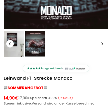
Ausgezeichnet
4,8/5 auf
Leinwand F1-Strecke Monaco
🏁
🏁
SOMMERANGEBOT
14,90€
17,90€
Speichern
3,00€
(
16
%aus)
Normaler
Steuern inklusive.
Versand
wird an der Kasse berechnet.
Preis