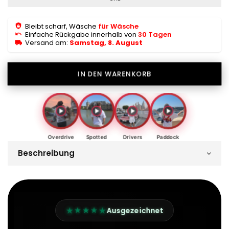
Bleibt scharf, Wäsche
für Wäsche
Einfache Rückgabe innerhalb von
30 Tagen
Versand am:
Samstag, 8. August
IN DEN WARENKORB
Overdrive
Spotted
Drivers
Paddock
Beschreibung
★
★
★
★
★
Ausgezeichnet