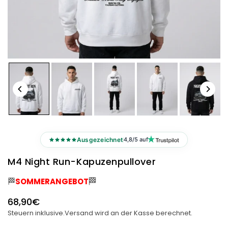
Ausgezeichnet
4,8/5 auf
M4 Night Run-Kapuzenpullover
🏁
🏁
SOMMERANGEBOT
68,90€
Normaler
Steuern inklusive.
Versand
wird an der Kasse berechnet.
Preis