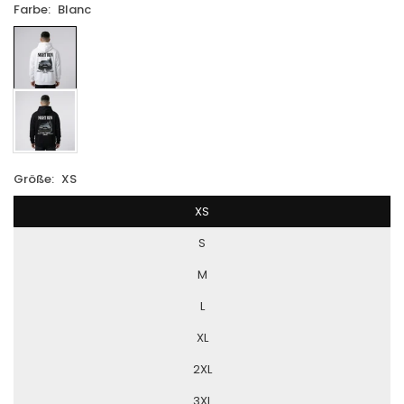
Farbe:
Blanc
Größe:
XS
XS
S
M
L
XL
2XL
3XL