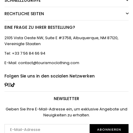
SCHNELLZUGRIFFE
RECHTLICHE SEITEN
EINE FRAGE ZU IHRER BESTELLUNG?
2105 Vista Oeste NW, Suite E #3758, Albuquerque, NM 87120,
Vereinigte Staaten
Tel: +33 7 56 84 66 94
E-Mail: contact@tourismoclothing.com
Folgen Sie uns in den sozialen Netzwerken
Pinterest
Instagram
TikTok
NEWSLETTER
Geben Sie Ihre E-Mail-Adresse ein, um exklusive Angebote und
Neuigkeiten zu erhalten.
ABONNIEREN