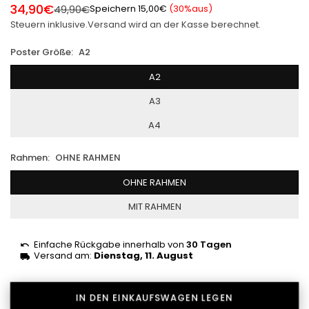
34,90€
49,90€
Speichern
15,00€
(
30
%aus)
Normaler
Steuern inklusive.
Versand
wird an der Kasse berechnet.
Preis
Poster Größe:
A2
A2
A3
A4
Rahmen:
OHNE RAHMEN
OHNE RAHMEN
MIT RAHMEN
Einfache Rückgabe innerhalb von
30 Tagen
Versand am:
Dienstag, 11. August
IN DEN EINKAUFSWAGEN LEGEN