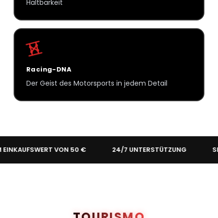
Haltbarkeit
Racing-DNA
Der Geist des Motorsports in jedem Detail
UFSWERT VON 50 €
24/7 UNTERSTÜTZUNG
SICHERE
TOURISMO