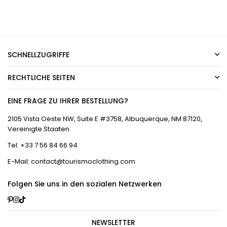
SCHNELLZUGRIFFE
RECHTLICHE SEITEN
EINE FRAGE ZU IHRER BESTELLUNG?
2105 Vista Oeste NW, Suite E #3758, Albuquerque, NM 87120,
Vereinigte Staaten
Tel: +33 7 56 84 66 94
E-Mail: contact@tourismoclothing.com
Folgen Sie uns in den sozialen Netzwerken
Pinterest
Instagram
TikTok
NEWSLETTER