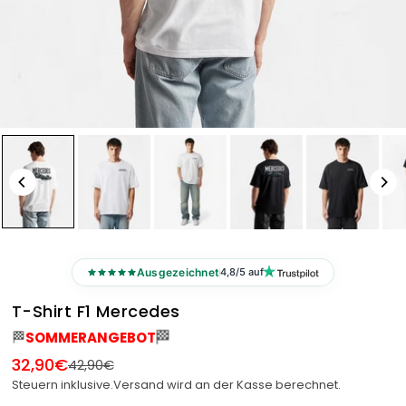
Ausgezeichnet
4,8/5 auf
T-Shirt F1 Mercedes
🏁
🏁
SOMMERANGEBOT
32,90€
42,90€
Normaler
Steuern inklusive.
Versand
wird an der Kasse berechnet.
Preis