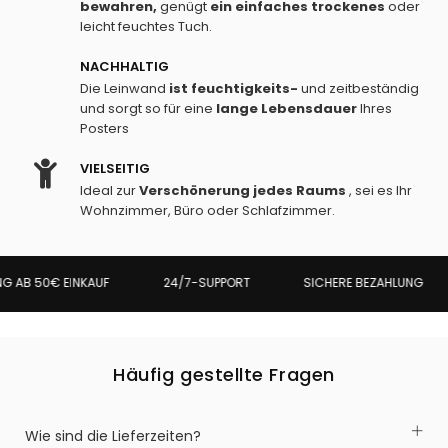
bewahren,
genügt
ein einfaches
trockenes
oder
leicht feuchtes Tuch.
NACHHALTIG
Die Leinwand
ist feuchtigkeits-
und zeitbeständig
und sorgt so für eine
lange Lebensdauer
Ihres
Posters
VIELSEITIG
Ideal zur
Verschönerung jedes Raums
, sei es Ihr
Wohnzimmer, Büro oder Schlafzimmer.
 AB 50€ EINKAUF
24/7-SUPPORT
SICHERE BEZAHLUNG
Häufig gestellte Fragen
Wie sind die Lieferzeiten?