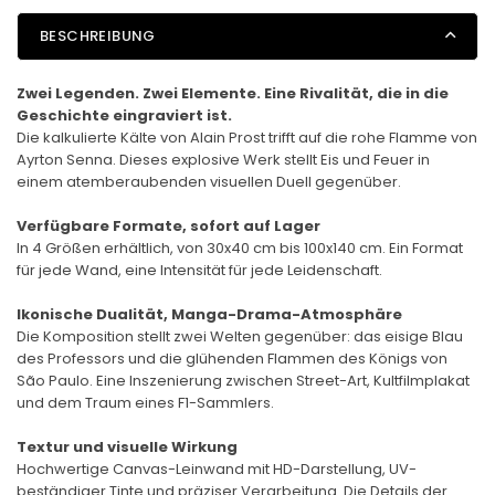
BESCHREIBUNG
Zwei Legenden. Zwei Elemente. Eine Rivalität, die in die
Geschichte eingraviert ist.
Die kalkulierte Kälte von Alain Prost trifft auf die rohe Flamme von
Ayrton Senna. Dieses explosive Werk stellt Eis und Feuer in
einem atemberaubenden visuellen Duell gegenüber.
Verfügbare Formate, sofort auf Lager
In 4 Größen erhältlich, von 30x40 cm bis 100x140 cm. Ein Format
für jede Wand, eine Intensität für jede Leidenschaft.
Ikonische Dualität, Manga-Drama-Atmosphäre
Die Komposition stellt zwei Welten gegenüber: das eisige Blau
des Professors und die glühenden Flammen des Königs von
São Paulo. Eine Inszenierung zwischen Street-Art, Kultfilmplakat
und dem Traum eines F1-Sammlers.
Textur und visuelle Wirkung
Hochwertige Canvas-Leinwand mit HD-Darstellung, UV-
beständiger Tinte und präziser Verarbeitung. Die Details der