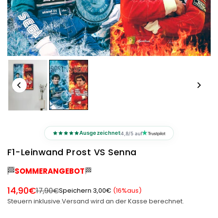
Ausgezeichnet
4,8/5 auf
F1-Leinwand Prost VS Senna
🏁
🏁
SOMMERANGEBOT
14,90€
17,90€
Speichern
3,00€
(
16
%aus)
Normaler
Steuern inklusive.
Versand
wird an der Kasse berechnet.
Preis