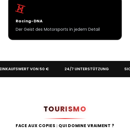
Racing-DNA
Der Geist des Motorsports in jedem Detail
SWERT VON 50 €
24/7 UNTERSTÜTZUNG
SICHERE Z
TOURISMO
FACE AUX COPIES : QUI DOMINE VRAIMENT ?