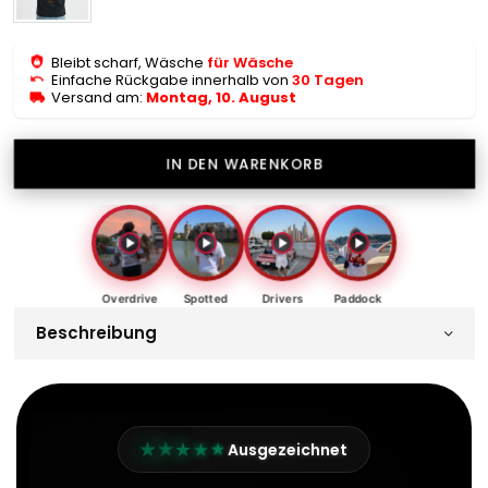
Bleibt scharf, Wäsche
für Wäsche
Einfache Rückgabe innerhalb von
30 Tagen
Versand am:
Montag, 10. August
IN DEN WARENKORB
Overdrive
Spotted
Drivers
Paddock
Beschreibung
★
★
★
★
★
Ausgezeichnet