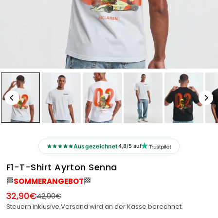
Ausgezeichnet
4,8/5 auf
F1-T-Shirt Ayrton Senna
🏁
SOMMERANGEBOT
🏁
32,90€
42,90€
Normaler
Steuern inklusive.
Versand
wird an der Kasse berechnet.
Preis