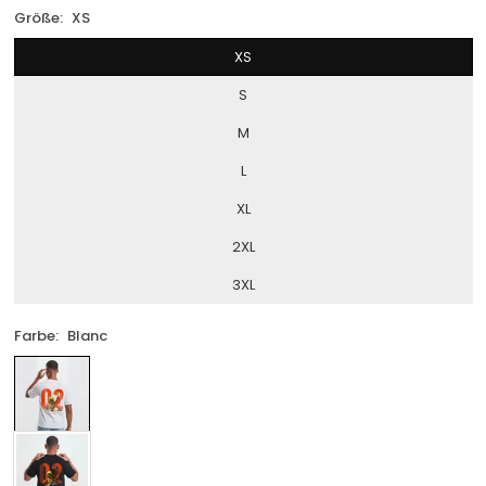
Größe:
XS
XS
S
M
L
XL
2XL
3XL
Farbe:
Blanc