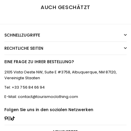
AUCH GESCHÄTZT
SCHNELLZUGRIFFE
RECHTLICHE SEITEN
EINE FRAGE ZU IHRER BESTELLUNG?
2105 Vista Oeste NW, Suite E #3758, Albuquerque, NM 87120,
Vereinigte Staaten
Tel: +33 7 56 84 66 94
E-Mail: contact@tourismoclothing.com
Folgen Sie uns in den sozialen Netzwerken
Pinterest
Instagram
TikTok