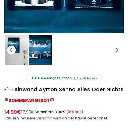
Ausgezeichnet
4,8/5 auf
F1-Leinwand Ayrton Senna Alles Oder Nichts
🏁
🏁
SOMMERANGEBOT
14,90€
17,90€
Speichern
3,00€
(
16
%aus)
Normaler
Steuern inklusive.
Versand
wird an der Kasse berechnet.
Preis