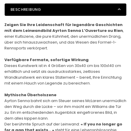
BESCHREIBUNG
Zeigen Sie Ihre Leidenschaft für legendäre Geschichten
mit dem Leinwandbild Ayrton Senna L’Ouverture ou Rien
,
einer Kultszene, die pure Kühnheit, den unermüdlichen Drang,
über sich hinauszuwachsen, und das Wesen des Formel-1-
Rennsports verkörpert.
Verfügbare Formate, sofortige Wirkung
Dieses Kunstwerk ist in 4 Größen von 30x40 cm bis 100x140 cm
erhältlich und setzt als ausdrucksstarkes, zeitloses
Wandkunstwerk ein klares Statement – bereit, Ihre Einrichtung
mit einem Hauch von Legende zu bereichern.
Mythische Überholszene
Ayrton Senna bahnt sich am Steuer seines McLaren unermüdlich
den Weg durch die Lücke – vor ihm macht ein Williams die Tür
zu. Ein im entscheidenden Augenblick eingefrorenes Bild, in
dem alles kippen kann.
Der berühmte Spruch auf der Leinwand:
« If you no longer go
for a gap that exists… »
steht für eine Lebensphilosophie