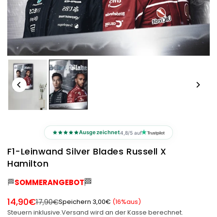
Ausgezeichnet
4,8/5 auf
F1-Leinwand Silver Blades Russell X
Hamilton
🏁
🏁
SOMMERANGEBOT
14,90€
17,90€
Speichern
3,00€
(
16
%aus)
Normaler
Steuern inklusive.
Versand
wird an der Kasse berechnet.
Preis