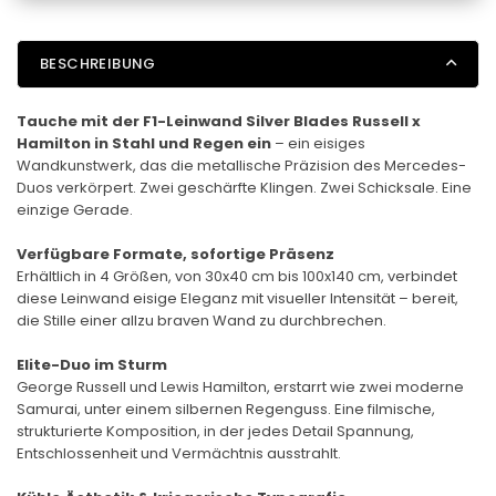
BESCHREIBUNG
Tauche mit der F1-Leinwand Silver Blades Russell x
Hamilton in Stahl und Regen ein
– ein eisiges
Wandkunstwerk, das die metallische Präzision des Mercedes-
Duos verkörpert. Zwei geschärfte Klingen. Zwei Schicksale. Eine
einzige Gerade.
Verfügbare Formate, sofortige Präsenz
Erhältlich in 4 Größen, von 30x40 cm bis 100x140 cm, verbindet
diese Leinwand eisige Eleganz mit visueller Intensität – bereit,
die Stille einer allzu braven Wand zu durchbrechen.
Elite-Duo im Sturm
George Russell und Lewis Hamilton, erstarrt wie zwei moderne
Samurai, unter einem silbernen Regenguss. Eine filmische,
strukturierte Komposition, in der jedes Detail Spannung,
Entschlossenheit und Vermächtnis ausstrahlt.