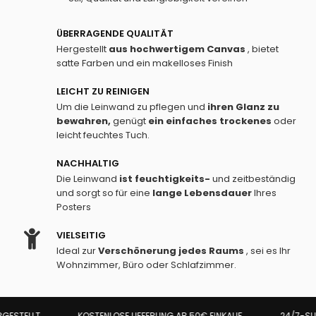
ÜBERRAGENDE QUALITÄT
Hergestellt
aus hochwertigem Canvas
, bietet
satte Farben und ein makelloses Finish
LEICHT ZU REINIGEN
Um die Leinwand zu pflegen und
ihren Glanz zu
bewahren,
genügt
ein einfaches
trockenes
oder
leicht feuchtes Tuch.
NACHHALTIG
Die Leinwand
ist feuchtigkeits-
und zeitbeständig
und sorgt so für eine
lange Lebensdauer
Ihres
Posters
VIELSEITIG
Ideal zur
Verschönerung jedes Raums
, sei es Ihr
Wohnzimmer, Büro oder Schlafzimmer.
KOSTENLOSE LIEFERUNG AB 50€ EINKAUF
24/7-SUP
ESTELLT