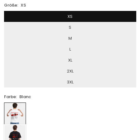
Größe:
XS
XS
S
M
L
XL
2XL
3XL
Farbe:
Blanc