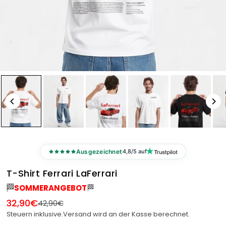
Ausgezeichnet
4,8/5 auf
T-Shirt Ferrari LaFerrari
🏁
🏁
SOMMERANGEBOT
32,90€
42,90€
Normaler
Steuern inklusive.
Versand
wird an der Kasse berechnet.
Preis