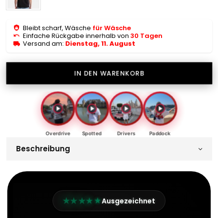
Bleibt scharf, Wäsche
für Wäsche
Einfache Rückgabe innerhalb von
30 Tagen
Versand am:
Dienstag, 11. August
IN DEN WARENKORB
Overdrive
Spotted
Drivers
Paddock
Beschreibung
★
★
★
★
★
Ausgezeichnet