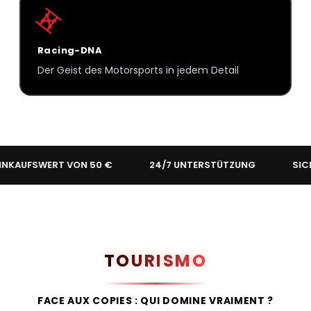
Racing-DNA
Der Geist des Motorsports in jedem Detail
SWERT VON 50 €
24/7 UNTERSTÜTZUNG
SICHERE ZA
TOURISMO
FACE AUX COPIES : QUI DOMINE VRAIMENT ?