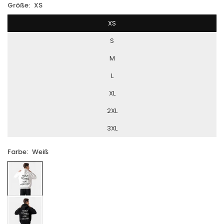
Größe:
XS
XS
S
M
L
XL
2XL
3XL
Farbe:
Weiß