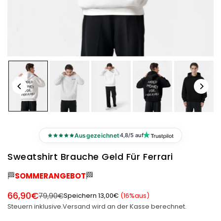
Ausgezeichnet
4,8/5 auf
Sweatshirt Brauche Geld Für Ferrari
🏁
🏁
SOMMERANGEBOT
66,90€
79,90€
Speichern
13,00€
(
16
%aus)
Normaler
Steuern inklusive.
Versand
wird an der Kasse berechnet.
Preis