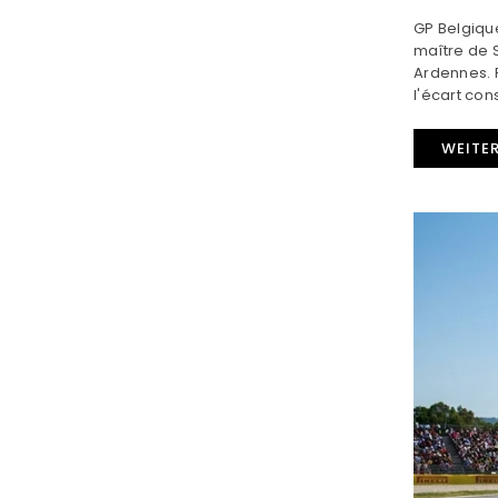
GP Belgique
maître de S
Ardennes. R
l'écart con
WEITE