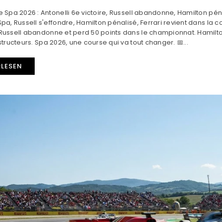
 Spa 2026 : Antonelli 6e victoire, Russell abandonne, Hamilton pénal
pa, Russell s'effondre, Hamilton pénalisé, Ferrari revient dans la c
ussell abandonne et perd 50 points dans le championnat. Hamilton 
structeurs. Spa 2026, une course qui va tout changer. 📅...
RLESEN