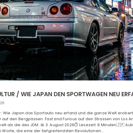
LTUR / WIE JAPAN DEN SPORTWAGEN NEU ER
026
: Wie Japan das Sportauto neu erfand und die ganze Welt eroberte
l D auf den Bergpässen. Fast and Furious auf den Strassen von Los A
lt als die des JDM. 📅 3. August 2026⏱️ Lesezeit: 8 Minuten🇯🇵 A
i Worte, die eine der tiefgreifendsten Revolutionen...