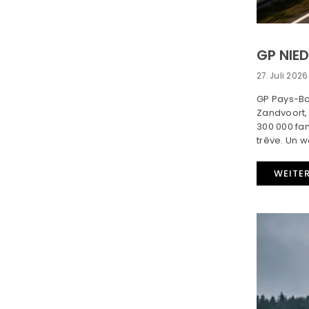
GP NIE
27. Juli 2026
GP Pays-Bas
Zandvoort, 
300 000 fan
trêve. Un w
WEITE