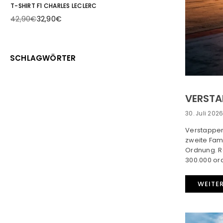
T-SHIRT F1 CHARLES LECLERC
42,90€
32,90€
Normaler
Preis
SCHLAGWÖRTER
VERSTAP
30. Juli 202
Verstappen 
zweite Fami
Ordnung. Re
300.000 ora
WEITE