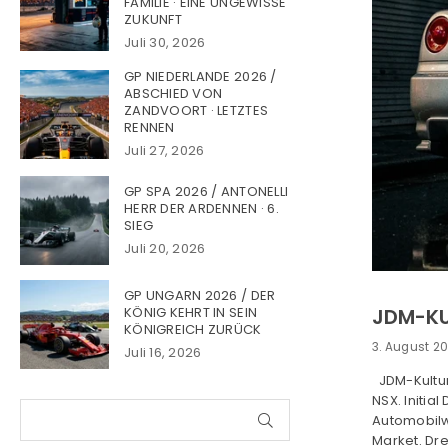
FAMILIE · EINE UNGEWISSE
ZUKUNFT
Juli 30, 2026
GP NIEDERLANDE 2026 /
ABSCHIED VON
ZANDVOORT · LETZTES
RENNEN
Juli 27, 2026
GP SPA 2026 / ANTONELLI
HERR DER ARDENNEN · 6.
SIEG
Juli 20, 2026
GP UNGARN 2026 / DER
KÖNIG KEHRT IN SEIN
JDM-KU
KÖNIGREICH ZURÜCK
3. August 2
Juli 16, 2026
JDM-Kultur
NSX. Initia
SUCHEN
Automobilwe
Market. Dre