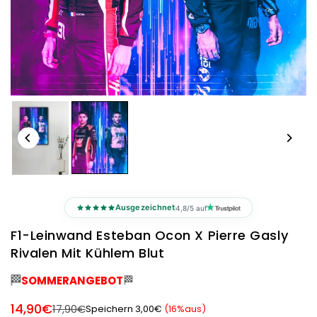
Ausgezeichnet
4,8/5 auf
F1-Leinwand Esteban Ocon X Pierre Gasly
Rivalen Mit Kühlem Blut
🏁
🏁
SOMMERANGEBOT
14,90€
17,90€
Speichern
3,00€
(
16
%aus)
Normaler