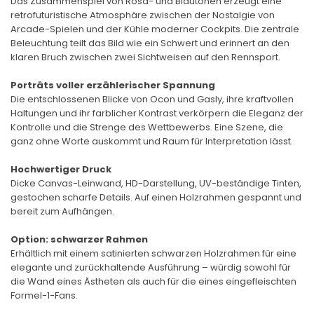
Das Zusammenspiel von Rosa- und Blautönen erzeugt eine
retrofuturistische Atmosphäre zwischen der Nostalgie von
Arcade-Spielen und der Kühle moderner Cockpits. Die zentrale
Beleuchtung teilt das Bild wie ein Schwert und erinnert an den
klaren Bruch zwischen zwei Sichtweisen auf den Rennsport.
Porträts voller erzählerischer Spannung
Die entschlossenen Blicke von Ocon und Gasly, ihre kraftvollen
Haltungen und ihr farblicher Kontrast verkörpern die Eleganz der
Kontrolle und die Strenge des Wettbewerbs. Eine Szene, die
ganz ohne Worte auskommt und Raum für Interpretation lässt.
Hochwertiger Druck
Dicke Canvas-Leinwand, HD-Darstellung, UV-beständige Tinten,
gestochen scharfe Details. Auf einen Holzrahmen gespannt und
bereit zum Aufhängen.
Option: schwarzer Rahmen
Erhältlich mit einem satinierten schwarzen Holzrahmen für eine
elegante und zurückhaltende Ausführung – würdig sowohl für
die Wand eines Ästheten als auch für die eines eingefleischten
Formel-1-Fans.