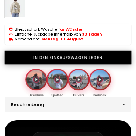
Bleibt scharf, Wäsche
für Wäsche
Einfache Rückgabe innerhalb von
30 Tagen
Versand am:
Montag, 10. August
IN DEN EINKAUFSWAGEN LEGEN
Overdrive
Spotted
Drivers
Paddock
Beschreibung