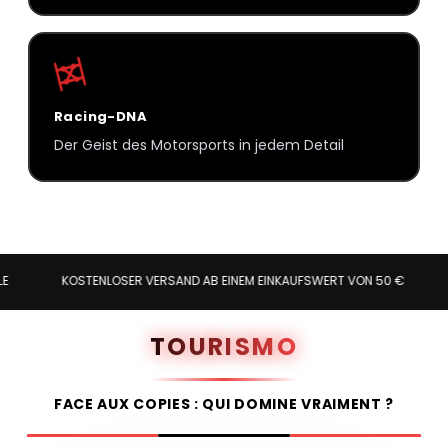
Racing-DNA
Der Geist des Motorsports in jedem Detail
KOSTENLOSER VERSAND AB EINEM EINKAUFSWERT VON 50 €
24/7
TOURISMO
FACE AUX COPIES : QUI DOMINE VRAIMENT ?