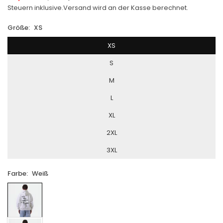
Normaler
Steuern inklusive.
Versand
wird an der Kasse berechnet.
Preis
Größe:
XS
XS
S
M
L
XL
2XL
3XL
Farbe:
Weiß