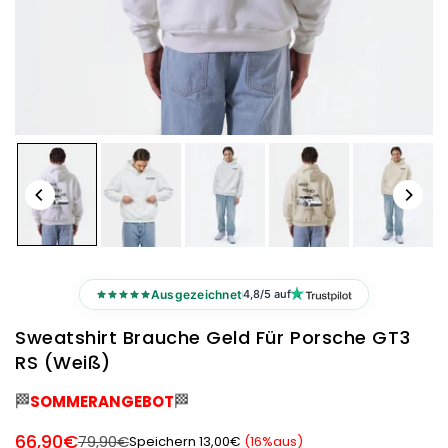
Ausgezeichnet
4,8/5 auf
Sweatshirt Brauche Geld Für Porsche GT3
RS (Weiß)
🏁
🏁
SOMMERANGEBOT
66,90€
79,90€
Speichern
13,00€
(
16
%aus)